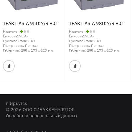
ТРАКТ ASIA 95D26R B01
ТРАКТ ASIA 98D26R B01
Наличие:
Наличие:
Ёмкость:
75 Ач
Ёмкость:
75 Ач
Пусковой ток:
640
Пусковой ток:
640
Полярность:
Прямая
Полярность:
Прямая
Габариты:
258 x 173 x 220 мм
Габариты:
258 x 173 x 220 мм
г. Иркутск
© 2026 ООО СИБАККУМУЛЯТОР
Обработка персональных данных