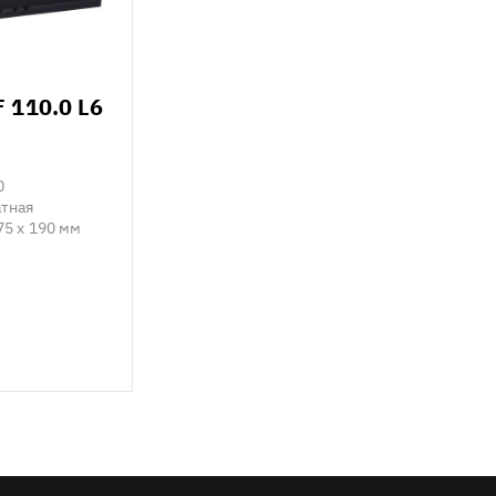
 110.0 L6
0
тная
75 x 190 мм