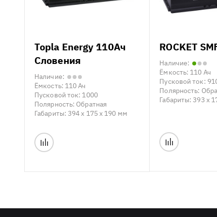
Topla Energy 110Ач
ROCKET SMF
Словения
Наличие:
Ёмкость:
110 Ач
Наличие:
Пусковой ток:
91
Ёмкость:
110 Ач
Полярность:
Обра
Пусковой ток:
1000
Габариты:
393 x 1
Полярность:
Обратная
Габариты:
394 x 175 x 190 мм