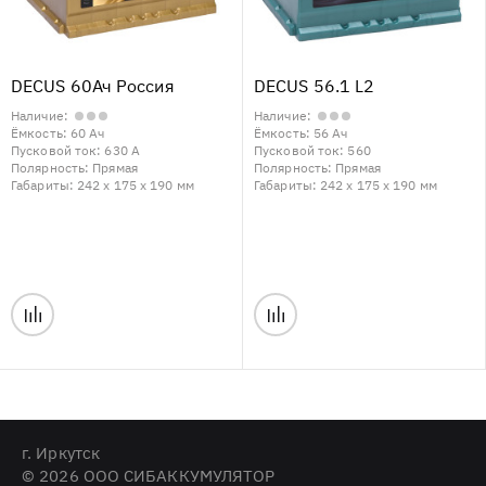
DECUS 60Ач Россия
DECUS 56.1 L2
Наличие:
Наличие:
Ёмкость:
60 Ач
Ёмкость:
56 Ач
Пусковой ток:
630 А
Пусковой ток:
560
Полярность:
Прямая
Полярность:
Прямая
Габариты:
242 x 175 x 190 мм
Габариты:
242 x 175 x 190 мм
г. Иркутск
© 2026 ООО СИБАККУМУЛЯТОР