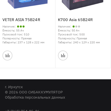
VETER ASIA 75B24R
K700 Asia 65B24R
Наличие:
Наличие:
Ёмкость:
55 Ач
Ёмкость:
50 Ач
Пусковой ток:
510
Пусковой ток:
500
Полярность:
Прямая
Полярность:
Прямая
Габариты:
237 x 128 x 222 мм
Габариты:
240 x 129 x 220 мм
г. Иркутск
© 2026 ООО СИБАККУМУЛЯТОР
Обработка персональных данных