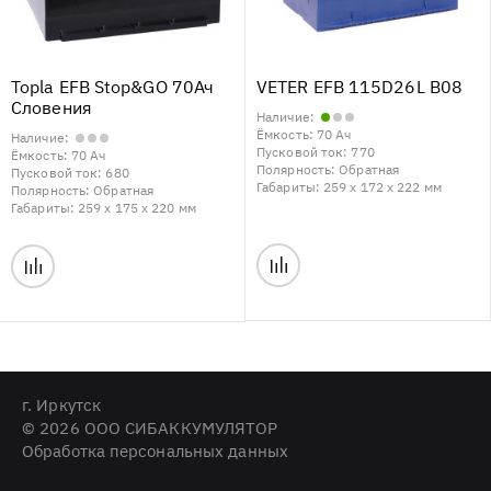
Topla EFB Stop&GO 70Ач
VETER EFB 115D26L B08
Словения
Наличие:
Ёмкость:
70 Ач
Наличие:
Пусковой ток:
770
Ёмкость:
70 Ач
Полярность:
Обратная
Пусковой ток:
680
Габариты:
259 x 172 x 222 мм
Полярность:
Обратная
Габариты:
259 x 175 x 220 мм
г. Иркутск
© 2026 ООО СИБАККУМУЛЯТОР
Обработка персональных данных