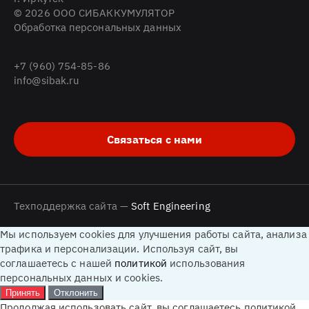
© 2026 ООО СИБАККУМУЛЯТОР
Обработка персональных данных
+7 (960) 754-85-86
info@sibak.ru
Связаться с нами
Техподдержка сайта —
Soft Engineering
Мы используем cookies для улучшения работы сайта, анализа
трафика и персонализации. Используя сайт, вы
соглашаетесь с нашей
политикой
использования
персональных данных и cookies.
Принять
Отклонить
Продолжая использовать сайт, вы соглашаетесь политикой