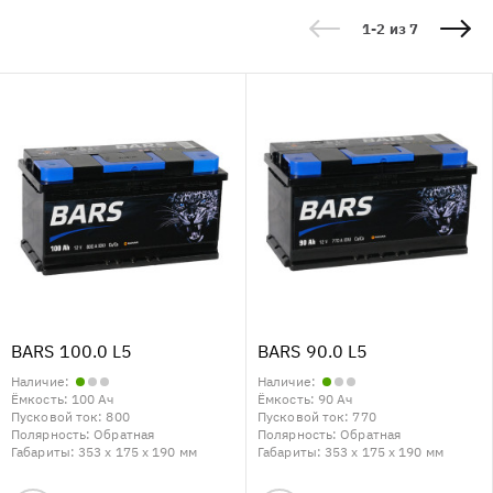
1-2 из 7
BARS 100.0 L5
BARS 90.0 L5
Наличие:
Наличие:
Ёмкость:
100 Ач
Ёмкость:
90 Ач
Пусковой ток:
800
Пусковой ток:
770
Полярность:
Обратная
Полярность:
Обратная
Габариты:
353 x 175 x 190 мм
Габариты:
353 x 175 x 190 мм